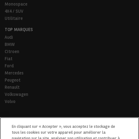
Monospace
4X4 / SUV
Utilitaire
TOP MARQUES
Audi
BMW
Citroen
Fiat
Ford
Mercedes
Peugeot
Renault
Volkswagen
Volvo
* Pour tous les trajets de la vie.
En cliquant sur « Accepter », vous acceptez le stockage de
tous les cookies sur votre appareil pour améliorer la
navigation sur le site, analyser son utilisation et contribuer à