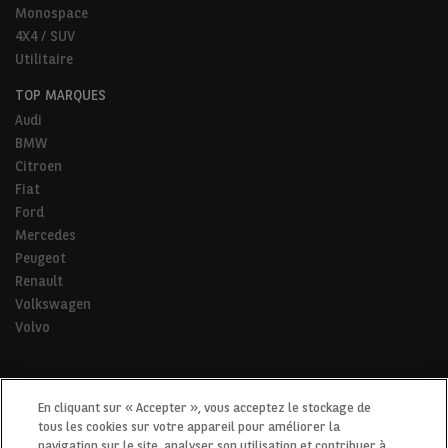
Monospace
4X4 / SUV
Utilitaire
TOP MARQUES
Audi
BMW
Citroen
Fiat
Ford
Mercedes
Peugeot
Renault
Volkswagen
Volvo
* Pour tous les trajets de la vie.
En cliquant sur « Accepter », vous acceptez le stockage de
tous les cookies sur votre appareil pour améliorer la
navigation sur le site, analyser son utilisation et contribuer à