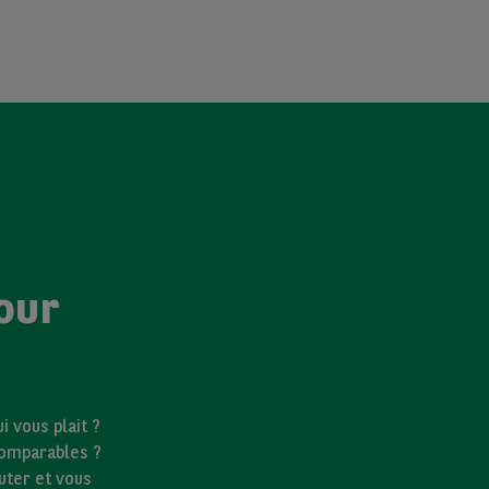
our
 vous plait ?
comparables ?
uter et vous