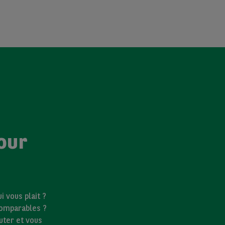
our
 vous plait ?
comparables ?
uter et vous