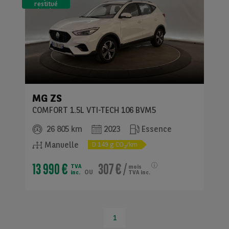
restitué
(LLD)*
MG
ZS
COMFORT 1.5L VTI-TECH 106 BVM5
26 805 km
2023
Essence
Manuelle
D
149
g CO
/km
2
13 990 €
307 €
/
TVA
mois
ou
inc.
TVA inc.
1