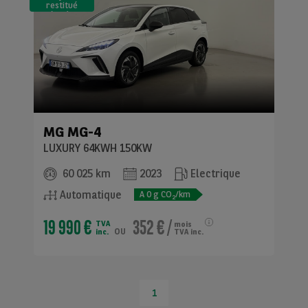
restitué
(LLD)*
MG
MG-4
LUXURY 64KWH 150KW
60 025 km
2023
Electrique
Automatique
A
0
g CO
/km
2
19 990 €
352 €
/
TVA
mois
ou
inc.
TVA inc.
1