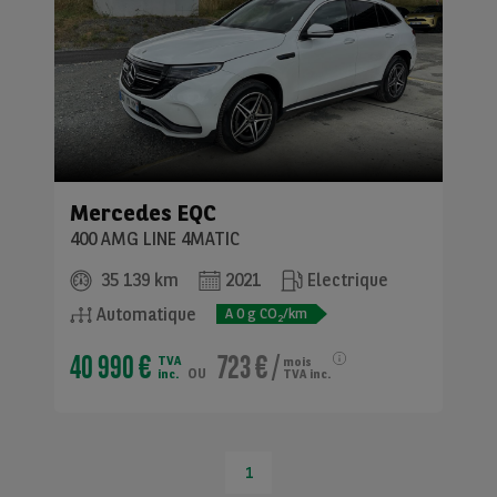
Mercedes
EQC
400 AMG LINE 4MATIC
35 139 km
2021
Electrique
Automatique
A
0
g CO
/km
2
40 990 €
723 €
/
TVA
mois
ou
inc.
TVA inc.
1