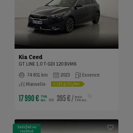
Kia
Ceed
GT LINE 1.0 T-GDI 120 BVM6
74 831 km
2023
Essence
Manuelle
C
125
g CO
/km
2
17 990 €
395 €
/
TVA
mois
ou
inc.
TVA inc.
Satisfait ou
restitué