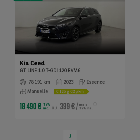
(LLD)*
Kia
Ceed
GT LINE 1.0 T-GDI 120 BVM6
78 191 km
2023
Essence
Manuelle
C
125
g CO
/km
2
18 490 €
399 €
/
TVA
mois
ou
inc.
TVA inc.
1