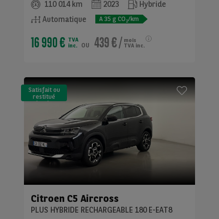
110 014 km
2023
Hybride
Automatique
A
35
g CO
/km
2
16 990 €
439 €
/
TVA
mois
ou
inc.
TVA inc.
Satisfait ou
restitué
(LLD)*
Citroen
C5 Aircross
PLUS HYBRIDE RECHARGEABLE 180 E-EAT8