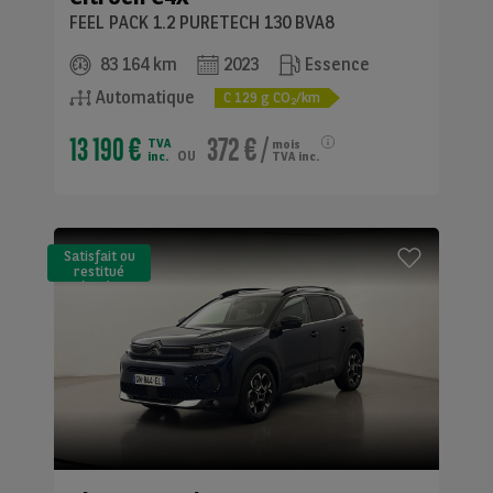
FEEL PACK 1.2 PURETECH 130 BVA8
83 164 km
2023
Essence
Automatique
C
129
g CO
/km
2
13 190 €
372 €
/
TVA
mois
ou
inc.
TVA inc.
Satisfait ou
restitué
(LLD)*