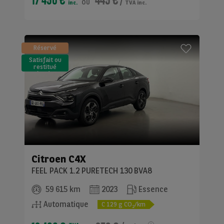
ou
inc.
TVA inc.
Réservé
Satisfait ou
restitué
(LLD)*
Citroen
C4X
FEEL PACK 1.2 PURETECH 130 BVA8
59 615 km
2023
Essence
Automatique
C
129
g CO
/km
2