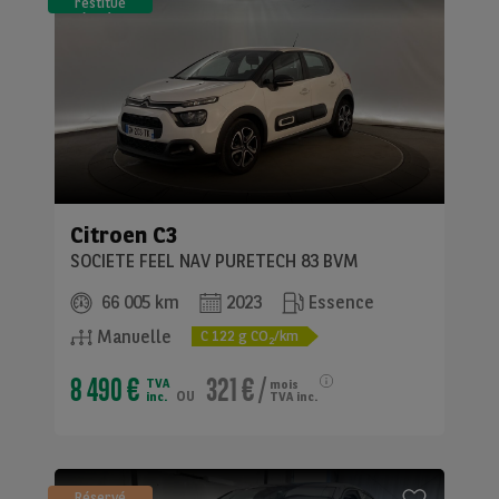
restitué
(LLD)*
Citroen
C3
SOCIETE FEEL NAV PURETECH 83 BVM
66 005 km
2023
Essence
Manuelle
C
122
g CO
/km
2
8 490 €
321 €
/
TVA
mois
ou
inc.
TVA inc.
Réservé