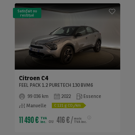
Satisfait ou
restitué
(LLD)*
Citroen
C4
FEEL PACK 1.2 PURETECH 130 BVM6
99 036 km
2022
Essence
Manuelle
C
121
g CO
/km
2
11 490 €
416 €
/
TVA
mois
ou
inc.
TVA inc.