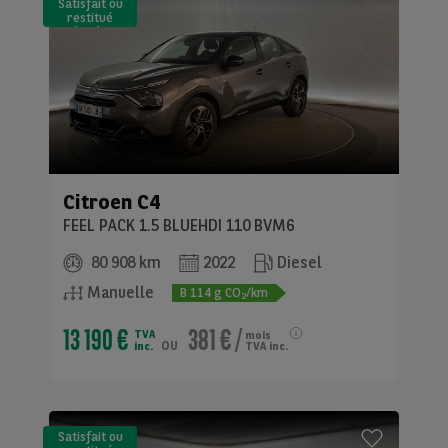
Satisfait ou
restitué
(LLD)*
Citroen
C4
FEEL PACK 1.5 BLUEHDI 110 BVM6
80 908 km
2022
Diesel
Manuelle
B
114
g CO
/km
2
13 190 €
381 €
/
TVA
mois
ou
inc.
TVA inc.
Satisfait ou