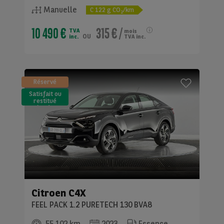
Manuelle
C
122
g CO
/km
2
10 490 €
315 €
/
TVA
mois
ou
inc.
TVA inc.
Réservé
Satisfait ou
restitué
(LLD)*
Citroen
C4X
FEEL PACK 1.2 PURETECH 130 BVA8
55 102 km
2023
Essence