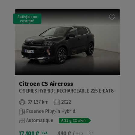
Satisfait ou
restitué
(LLD)*
Citroen
C5 Aircross
C-SERIES HYBRIDE RECHARGEABLE 225 E-EAT8
67 137 km
2022
Essence Plug-in Hybrid
Automatique
A
31
g CO
/km
2
17 490 €
449 €
/
TVA
mois