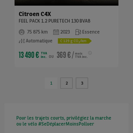
Citroen
C4X
FEEL PACK 1.2 PURETECH 130 BVA8
75 875 km
2023
Essence
Automatique
C
129
g CO
/km
2
13 490 €
369 €
/
TVA
mois
ou
inc.
TVA inc.
1
2
3
Pour les trajets courts, privilégiez la marche
ou le vélo #SeDéplacerMoinsPolluer