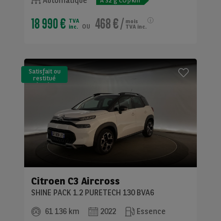
Automatique
A
32
g CO
/km
2
18 990 €
468 €
/
TVA
mois
ou
inc.
TVA inc.
Satisfait ou
restitué
(LLD)*
Citroen
C3 Aircross
SHINE PACK 1.2 PURETECH 130 BVA6
61 136 km
2022
Essence