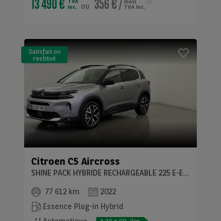
13 490 €
356 €
/
TVA
mois
ou
inc.
TVA inc.
Satisfait ou
restitué
(LLD)*
Citroen
C5 Aircross
SHINE PACK HYBRIDE RECHARGEABLE 225 E-EAT8
77 612 km
2022
Essence Plug-in Hybrid