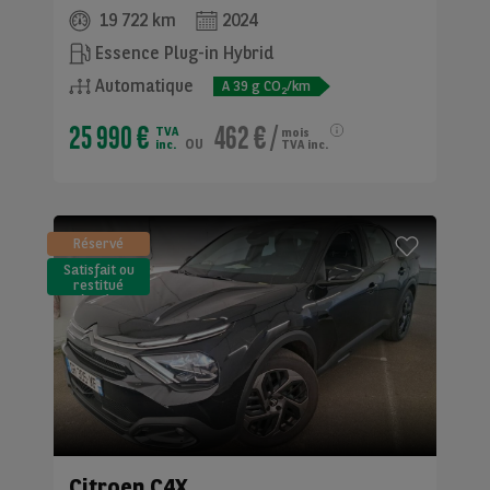
19 722 km
2024
Essence Plug-in Hybrid
Automatique
A
39
g CO
/km
2
25 990 €
462 €
/
TVA
mois
ou
inc.
TVA inc.
Réservé
Satisfait ou
restitué
(LLD)*
Citroen
C4X