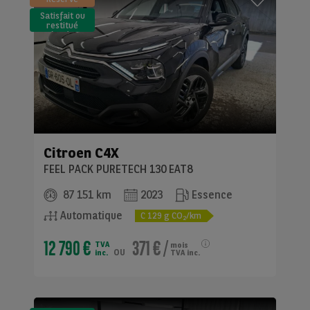
Satisfait ou
restitué
(LLD)*
Citroen
C4X
FEEL PACK PURETECH 130 EAT8
87 151 km
2023
Essence
Automatique
C
129
g CO
/km
2
12 790 €
371 €
/
TVA
mois
ou
inc.
TVA inc.