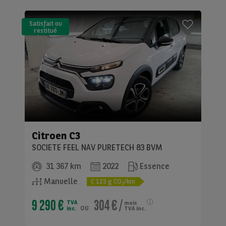
Satisfait ou
restitué
(LLD)*
Citroen
C3
SOCIETE FEEL NAV PURETECH 83 BVM
31 367 km
2022
Essence
Manuelle
C
123
g CO
/km
2
9 290 €
304 €
/
TVA
mois
ou
inc.
TVA inc.