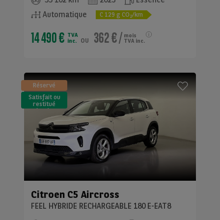
Automatique
C
129
g CO
/km
2
14 490 €
362 €
/
TVA
mois
ou
inc.
TVA inc.
Réservé
Satisfait ou
restitué
(LLD)*
Citroen
C5 Aircross
FEEL HYBRIDE RECHARGEABLE 180 E-EAT8