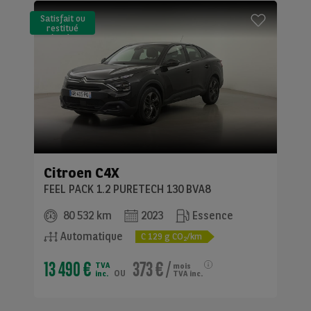
Satisfait ou
restitué
(LLD)*
Citroen
C4X
FEEL PACK 1.2 PURETECH 130 BVA8
80 532 km
2023
Essence
Automatique
C
129
g CO
/km
2
13 490 €
373 €
/
TVA
mois
ou
inc.
TVA inc.