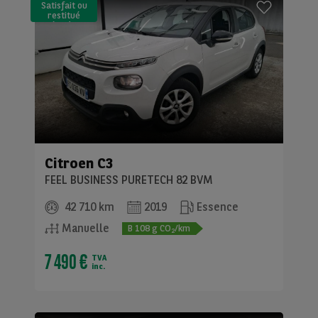
Satisfait ou
restitué
(LLD)*
Citroen
C3
FEEL BUSINESS PURETECH 82 BVM
42 710 km
2019
Essence
Manuelle
B
108
g CO
/km
2
7 490 €
TVA
inc.