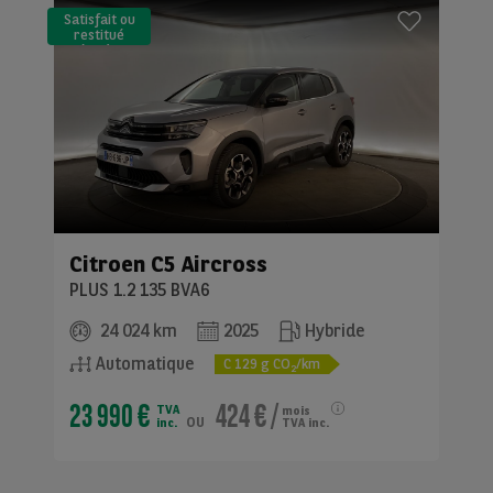
Satisfait ou
restitué
(LLD)*
Citroen
C5 Aircross
PLUS 1.2 135 BVA6
24 024 km
2025
Hybride
Automatique
C
129
g CO
/km
2
23 990 €
424 €
/
TVA
mois
ou
inc.
TVA inc.