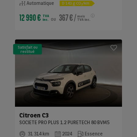
Automatique
D
143
g CO
/km
2
12 990 €
367 €
/
TVA
mois
ou
inc.
TVA inc.
Satisfait ou
restitué
(LLD)*
Citroen
C3
SOCIETE PRO PLUS 1.2 PURETECH 80 BVM5
31 314 km
2024
Essence