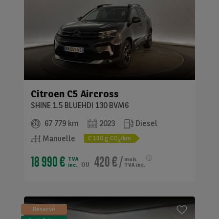
Citroen
C5 Aircross
SHINE 1.5 BLUEHDI 130 BVM6
67 779 km
2023
Diesel
Manuelle
C
130
g CO
/km
2
18 990 €
420 €
/
TVA
mois
ou
inc.
TVA inc.
Réservé