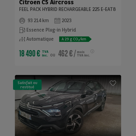
Citroen
C5 Aircross
FEEL PACK HYBRID RECHARGEABLE 225 E-EAT8
93 214 km
2023
Essence Plug-in Hybrid
Automatique
A
29
g CO
/km
2
18 490 €
462 €
/
TVA
mois
ou
inc.
TVA inc.
Satisfait ou
restitué
(LLD)*