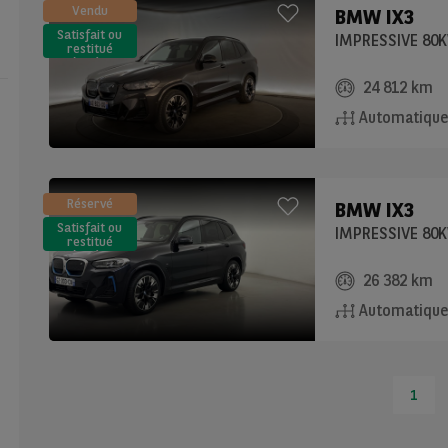
Vendu
BMW
IX3
Satisfait ou
IMPRESSIVE 80
restitué
(LLD)*
24 812 km
Automatiqu
Réservé
BMW
IX3
Satisfait ou
IMPRESSIVE 80
restitué
(LLD)*
26 382 km
Automatiqu
1