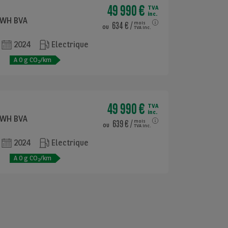
49 990 €
TVA
inc.
KWH BVA
634 €
/
mois
ou
TVA inc.
2024
Electrique
e
A
0
g CO
/km
2
49 990 €
TVA
inc.
KWH BVA
639 €
/
mois
ou
TVA inc.
2024
Electrique
e
A
0
g CO
/km
2