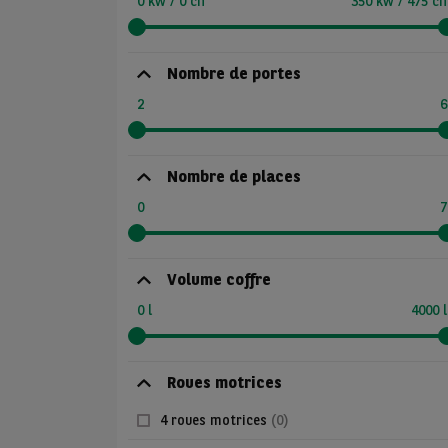
0 kw / 0 ch
350 kw / 475 ch
Nombre de portes
2
6
Nombre de places
0
7
Volume coffre
0 l
4000 l
Roues motrices
4 roues motrices
(0)