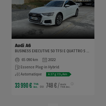
Audi
A6
BUSINESS EXECUTIVE 50 TFSI E QUATTRO S TRONIC
65 090 km
2022
Essence Plug-in Hybrid
Automatique
A
27
g CO
/km
2
33 990 €
748 €
/
TVA
mois
ou
inc.
TVA inc.