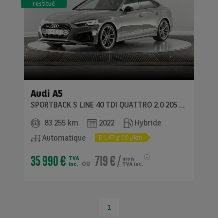
restitué
(LLD)*
Audi
A5
SPORTBACK S LINE 40 TDI QUATTRO 2.0 205 BVA7
83 255 km
2022
Hybride
Automatique
D
147
g CO
/km
2
35 990 €
719 €
/
TVA
mois
ou
inc.
TVA inc.
1