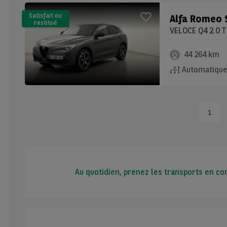
Satisfait ou
Alfa Romeo
restitué
(LLD)*
VELOCE Q4 2.0 
44 264 km
Automatiqu
1
Au quotidien, prenez les transports en