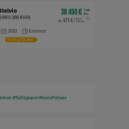
38 490 €
Stelvio
TVA
inc.
TURBO 280 BVA8
675 €
/
mois
ou
TVA inc.
2022
Essence
e
E
197
g CO
/km
2
 commun #SeDéplacerMoinsPolluer