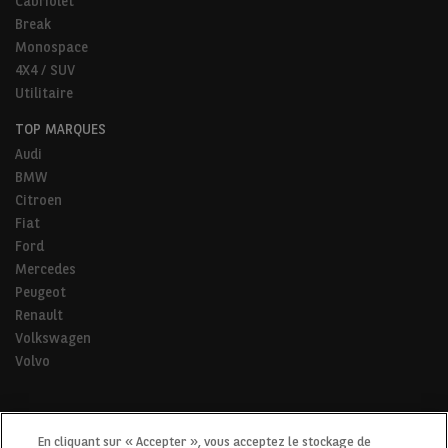
Cabriolet
Break
Monospace
4X4 / SUV
Utilitaire
TOP MARQUES
Audi
BMW
Citroen
Fiat
Ford
Mercedes
Peugeot
Renault
Volkswagen
Volvo
* Pour tous les trajets de la vie.
En cliquant sur « Accepter », vous acceptez le stockage de