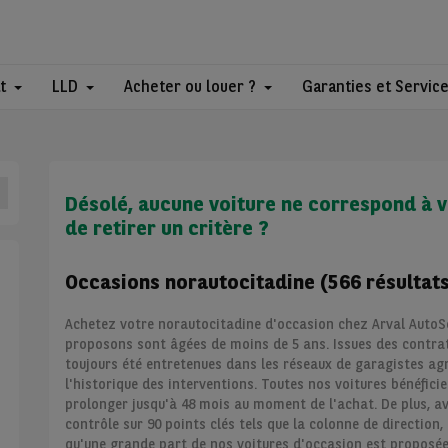
t
LLD
Acheter ou louer ?
Garanties et Servic
Désolé, aucune voiture ne correspond à v
de retirer un critère ?
Occasions norautocitadine (566 résultat
Achetez votre norautocitadine d'occasion chez Arval AutoSe
proposons sont âgées de moins de 5 ans. Issues des contrats
toujours été entretenues dans les réseaux de garagistes ag
l'historique des interventions. Toutes nos voitures bénéfici
prolonger jusqu'à 48 mois au moment de l'achat. De plus, av
contrôle sur 90 points clés tels que la colonne de direction, 
qu'une grande part de nos voitures d'occasion est proposée 