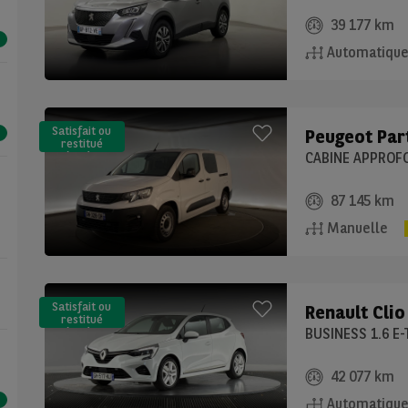
39 177 km
Automatiqu
Satisfait ou
Peugeot
Par
restitué
(LLD)*
87 145 km
Manuelle
Satisfait ou
Renault
Clio
restitué
(LLD)*
BUSINESS 1.6 E
42 077 km
Automatiqu