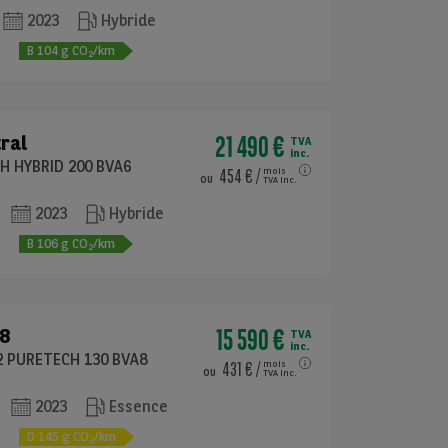
2023
Hybride
e
B
104
g CO
/km
2
21 490 €
ral
TVA
inc.
CH HYBRID 200 BVA6
454 €
/
mois
ou
TVA inc.
2023
Hybride
e
B
106
g CO
/km
2
15 590 €
8
TVA
inc.
2 PURETECH 130 BVA8
431 €
/
mois
ou
TVA inc.
2023
Essence
e
D
145
g CO
/km
2