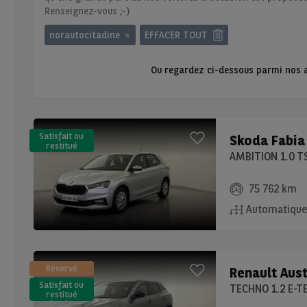
Renseignez-vous ;-)
norautocitadine
EFFACER TOUT
Ou regardez ci-dessous parmi nos a
Satisfait ou
Skoda
Fabia
restitué
(LLD)*
AMBITION 1.0 TS
75 762 km
Automatiqu
Réservé
Renault
Aust
Satisfait ou
TECHNO 1.2 E-T
restitué
(LLD)*