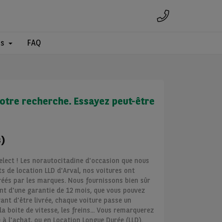
es
FAQ
otre recherche. Essayez peut-être
s)
lect ! Les norautocitadine d'occasion que nous
 de location LLD d'Arval, nos voitures ont
réés par les marques. Nous fournissons bien sûr
ent d'une garantie de 12 mois, que vous pouvez
ant d'être livrée, chaque voiture passe un
la boite de vitesse, les freins... Vous remarquerez
à l'achat, ou en Location Longue Durée (LLD).