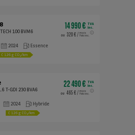
14 990 €
8
TVA
inc.
ETECH 100 BVM6
320 €
/
mois
ou
TVA inc.
2024
Essence
C
126
g CO
/km
2
22 490 €
e
TVA
inc.
.6 T-GDI 230 BVA6
465 €
/
mois
ou
TVA inc.
2024
Hybride
e
C
126
g CO
/km
2