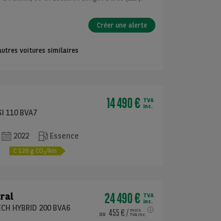
Créer une alerte
utres voitures similaires
14 490 €
TVA
inc.
I 110 BVA7
2022
Essence
e
C
126
g CO
/km
2
24 490 €
ral
TVA
inc.
ECH HYBRID 200 BVA6
455 €
/
mois
ou
TVA inc.