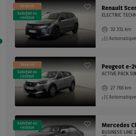
Réservé
Renault
Scen
Satisfait ou
restitué
(LLD)*
32 331 km
Automatiqu
Réservé
Peugeot
e-2
Satisfait ou
ACTIVE PACK 5
restitué
(LLD)*
27 766 km
Automatiqu
Satisfait ou
Mercedes
C
restitué
(LLD)*
BUSINESS LINE 