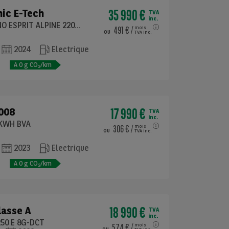
35 990 €
ic E-Tech
TVA
inc.
ELECTRIC TECHNO ESPRIT ALPINE 220 GRANDE AUTONOMIE 87KWH BVA
491 €
/
mois
ou
TVA inc.
2024
Electrique
e
A
0
g CO
/km
2
17 990 €
008
TVA
inc.
0KWH BVA
306 €
/
mois
ou
TVA inc.
2023
Electrique
e
A
0
g CO
/km
2
18 990 €
lasse A
TVA
inc.
250 E 8G-DCT
574 €
/
mois