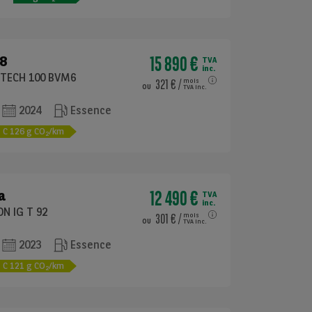
15 890 €
8
TVA
inc.
ETECH 100 BVM6
321 €
/
mois
ou
TVA inc.
2024
Essence
C
126
g CO
/km
2
12 490 €
a
TVA
inc.
ON IG T 92
301 €
/
mois
ou
TVA inc.
2023
Essence
C
121
g CO
/km
2