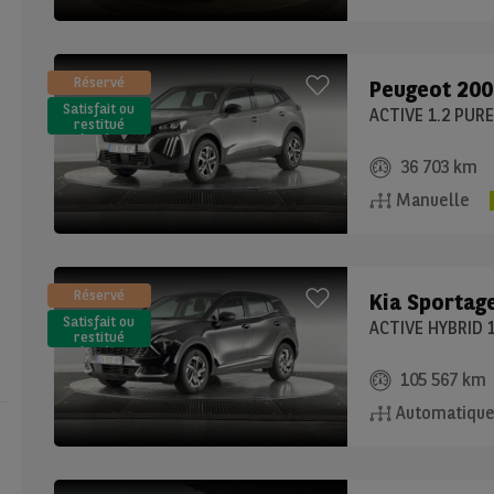
Réservé
Peugeot
200
Satisfait ou
ACTIVE 1.2 PUR
restitué
(LLD)*
36 703 km
Manuelle
Réservé
Kia
Sportag
Satisfait ou
ACTIVE HYBRID 1
restitué
(LLD)*
105 567 km
Automatiqu