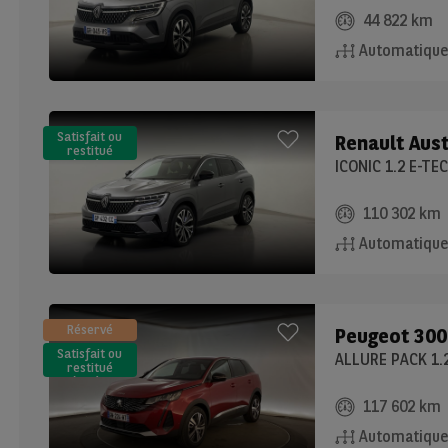
44 822 km
Automatiqu
Satisfait ou
Renault
Aust
restitué
(LLD)*
ICONIC 1.2 E-TE
110 302 km
Automatiqu
Réservé
Peugeot
300
Satisfait ou
ALLURE PACK 1.
restitué
(LLD)*
117 602 km
Automatiqu