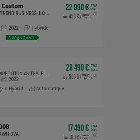
22 990 €
t Custom
TVA
inc.
FOURGON TOLE TREND BUSINESS 1.0 ECOBOOST 120 PHEV 340 L1H1
458 €
/
mois
ou
TVA inc.
2022
Hybride
e
A
67
g CO
/km
2
28 490 €
TVA
inc.
SPORTBACK COMPETITION 45 TFSI E 245 S TRONIC
596 €
/
mois
ou
TVA inc.
2022
-in Hybrid
Automatique
17 490 €
008
TVA
inc.
0KWH BVA
310 €
/
mois
ou
TVA inc.