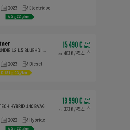
2023
Electrique
e
A
0
g CO
/km
2
15 490 €
tner
TVA
inc.
CABINE APPROFONDIE L2 1.5 BLUEHDI 100 BVM6
403 €
/
mois
ou
TVA inc.
2023
Diesel
D
151
g CO
/km
2
13 990 €
TVA
inc.
-TECH HYBRID 140 BVA6
323 €
/
mois
ou
TVA inc.
2022
Hybride
e
A
0
g CO
/km
2