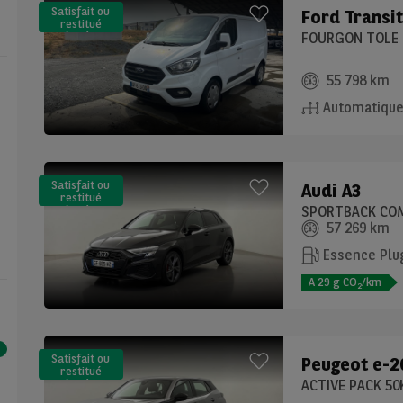
Satisfait ou
Ford
Transi
restitué
(LLD)*
55 798 km
Automatiqu
Satisfait ou
Audi
A3
restitué
(LLD)*
57 269 km
Essence Plug
A
29
g CO
/km
2
Satisfait ou
Peugeot
e-2
restitué
(LLD)*
ACTIVE PACK 5