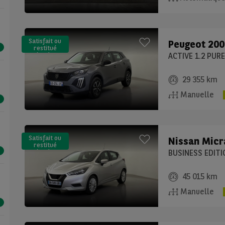
Satisfait ou
Peugeot
200
restitué
(LLD)*
ACTIVE 1.2 PUR
29 355 km
Manuelle
Satisfait ou
Nissan
Micr
restitué
(LLD)*
BUSINESS EDITI
45 015 km
Manuelle